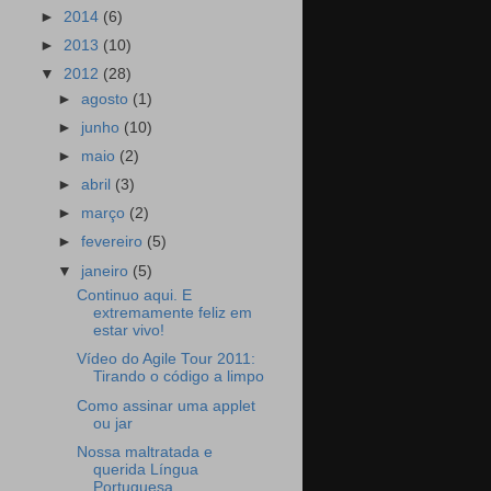
►
2014
(6)
►
2013
(10)
▼
2012
(28)
►
agosto
(1)
►
junho
(10)
►
maio
(2)
►
abril
(3)
►
março
(2)
►
fevereiro
(5)
▼
janeiro
(5)
Continuo aqui. E
extremamente feliz em
estar vivo!
Vídeo do Agile Tour 2011:
Tirando o código a limpo
Como assinar uma applet
ou jar
Nossa maltratada e
querida Língua
Portuguesa