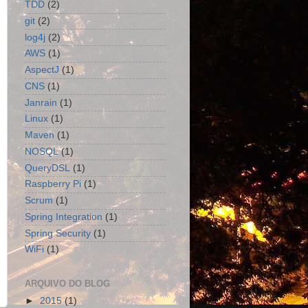
TDD
(2)
git
(2)
log4j
(2)
AWS
(1)
AspectJ
(1)
CNS
(1)
Janrain
(1)
Linux
(1)
Maven
(1)
NOSQL
(1)
QueryDSL
(1)
Raspberry Pi
(1)
Scrum
(1)
Spring Integration
(1)
Spring Security
(1)
WiFi
(1)
ARQUIVO DO BLOG
►
2015
(1)