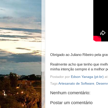
Obrigado ao Juliano Ribeiro pela gra
Realmente acho que tenho que melho
minha intenção sempre é a melhor p
Postador por
Edson Yanaga (pt-br)
a
Tags
Artesanato de Software
,
Desenvo
Nenhum comentário:
Postar um comentário